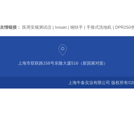
友情链接：
医用安规测试仪
|
Imtakt
|
铜扶手
|
手推式洗地机
|
DPR250
上海市双联路158号东隆大厦516（新国展对面）
上海牛备实业有限公司 版权所有©2