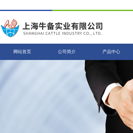
网站首页
公司简介
产品中心