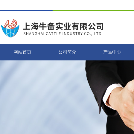
网站首页
公司简介
产品中心