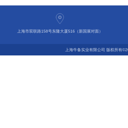
上海市双联路158号东隆大厦516（新国展对面）
上海牛备实业有限公司 版权所有©2