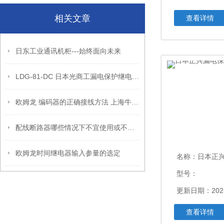
相关文章
查看详情
日东工业通讯机柜---始终面向未来
LDG-81-DC 日本光商工漏电保护继电器规格
欧姆龙 编码器的正确接线方法 上海牛备一级代理商
配线断路器哪些情况下不宜使用或不能使用
欧姆龙时间继电器输入参量的选定
名称：
日本正兴漏电
型号：
更新日期：2026
查看详情