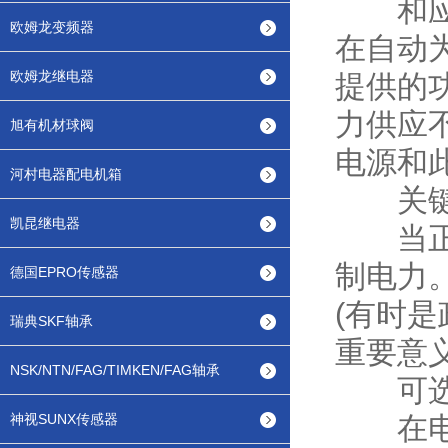
和应急
欧姆龙变频器
在自动
欧姆龙继电器
提供的
力供应
旭有机材球阀
电源和
河村电器配电机箱
关键
凯昆继电器
当正常
制电力
德国EPRO传感器
(有时
瑞典SKF轴承
重要意
NSK/NTN/FAG/TIMKEN/FAG轴承
可选
神视SUNX传感器
在电力