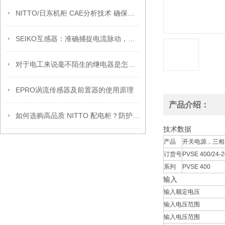
NITTO/日东机柜 CAE分析技术 确保产品结构更加结实
SEIKO互感器：准确捕捉电流脉动，为智能电网注入灵动之力
对于电工来说毫不陌生的继电器是怎样的呢？
EPRO涡流传感器及前置器的使用原理
产品介绍：
如何选购高品质 NITTO 配电柜？防护等级、材质与选型要点全攻略
技术数据
产品
开关电源，三相
订货号
PVSE 400/24-2
系列
PVSE 400
输入
输入额定电压
输入电压范围
输入电压范围