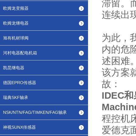
滞留。
欧姆龙变频器
连续出
欧姆龙继电器
为此，
旭有机材球阀
内的危
河村电器配电机箱
述困难
凯昆继电器
该方案
故：
德国EPRO传感器
IDEC
瑞典SKF轴承
Machin
NSK/NTN/FAG/TIMKEN/FAG轴承
程控机
神视SUNX传感器
爱德克