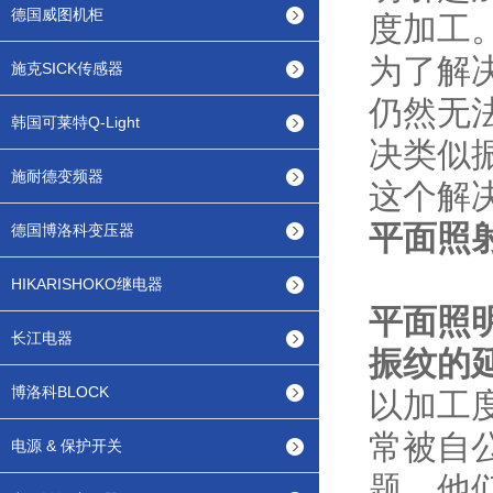
德国威图机柜
度加工
为了解
施克SICK传感器
仍然无
韩国可莱特Q-Light
决类似
施耐德变频器
这个解
平面照
德国博洛科变压器
HIKARISHOKO继电器
平面照
长江电器
振纹的
博洛科BLOCK
以加工
常被自
电源 & 保护开关
题。他