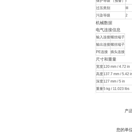
保护等级 （预备）
I
过压类别
III
污染等级
2
机械数据
电气连接信息
输入连接
螺丝端子
输出连接
螺丝端子
PE连接
插头连接
尺寸和重量
宽度
120 mm / 4.72 in
高度
137.7 mm / 5.42 i
深度
127 mm / 5 in
重量
5 kg / 11.023 lbs
产
您的单