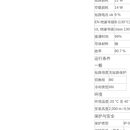
短路损耗
22 W
空载损耗
14 W
短路电压 uk
9 %
EN 绝缘等级
B (130°C
UL 绝缘等级
class 130
接通时间
99%
导体材料
铜
效率
90.7 %
运行条件
一般
短路强度
无短路保护
切换组
IIi0
冷却类型
AN
环境
环境温度
-20 °C 至 40 °
安装高度
2,000 m / 6,56
保护与安全
保护类型
IP 