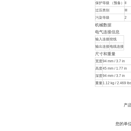
保护等级 （预备）
II
过压类别
III
污染等级
2
机械数据
电气连接信息
输入连接
绞线
输出连接
电线连接
尺寸和重量
宽度
94 mm / 3.7 in
高度
45 mm / 1.77 in
深度
94 mm / 3.7 in
重量
1.12 kg / 2.469 lb
产
您的单