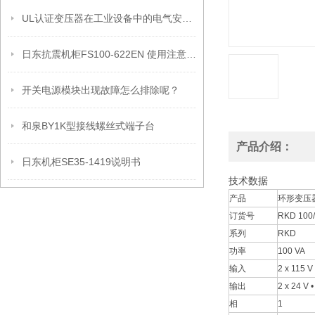
UL认证变压器在工业设备中的电气安全设计与安装要点
日东抗震机柜FS100-622EN 使用注意事项
开关电源模块出现故障怎么排除呢？
和泉BY1K型接线螺丝式端子台
产品介绍：
日东机柜SE35-1419说明书
技术数据
产品
环形变压器
订货号
RKD 100
系列
RKD
功率
100 VA
输入
2 x 115 V
输出
2 x 24 V 
相
1