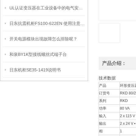
UL认证变压器在工业设备中的电气安全设计与安装要点
日东抗震机柜FS100-622EN 使用注意事项
开关电源模块出现故障怎么排除呢？
和泉BY1K型接线螺丝式端子台
产品介绍：
日东机柜SE35-1419说明书
技术数据
产品
环形变压器
订货号
RKD 80/
系列
RKD
功率
80 VA
输入
2 x 115 V
输出
2 x 24 V 
相
1