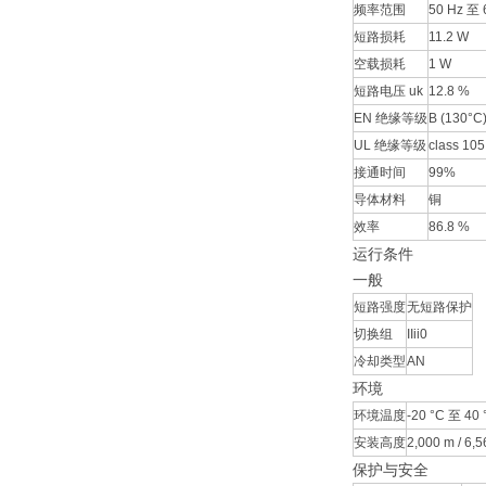
频率范围
50 Hz 至 
短路损耗
11.2 W
空载损耗
1 W
短路电压 uk
12.8 %
EN 绝缘等级
B (130°C
UL 绝缘等级
class 105
接通时间
99%
导体材料
铜
效率
86.8 %
运行条件
一般
短路强度
无短路保护
切换组
IIii0
冷却类型
AN
环境
环境温度
-20 °C 至 40 °
安装高度
2,000 m / 6,56
保护与安全