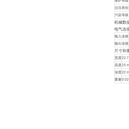
保护等级
过压类别
污染等级
机械数
电气连
输入连接
输出连接
尺寸和
宽度
22.7
高度
15 m
深度
22 m
重量
0.02