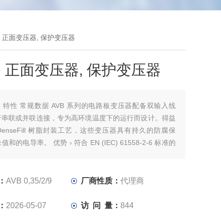
防短路 正面变压器, 保护变压器
 正面变压器, 保护变压器
：
特性 常规数据 AVB 系列的电路板变压器配备双输入线
于串联或并联连接，专为高环境温度下的运行而设计。得益
raDenseFill 树脂封装工艺，这些变压器具有持久的防腐保
和的电导率。 优势 › 符合 EN (IEC) 61558-2-6 标准的
压器› 最小尺寸，性能› 配备双输出线圈，可用于串联或
 防短路› 自熄封装材料和罩壳材料
：
AVB 0,35/2/9
厂商性质：
代理商
：
2026-05-07
访 问 量：
844