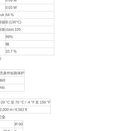
0.69 W
0.03 W
uk
64 %
等级
B (130°C)
等级
class 105
99%
铜
32.7 %
件
无条件短路保护
IIii0
AN
-20 °C 至 70 °C / -4 °F 至 158 °F
2,000 m / 6,562 ft
安全
IP 00