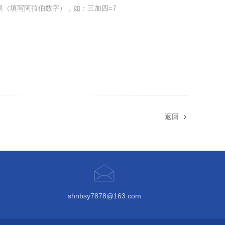
果（填写阿拉伯数字），如：三加四=7
返回
shnbsy7878@163.com