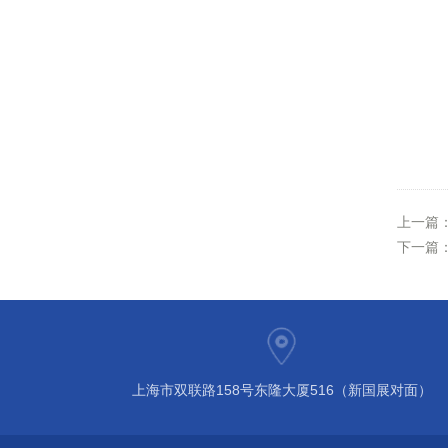
上一篇
下一篇
上海市双联路158号东隆大厦516（新国展对面）