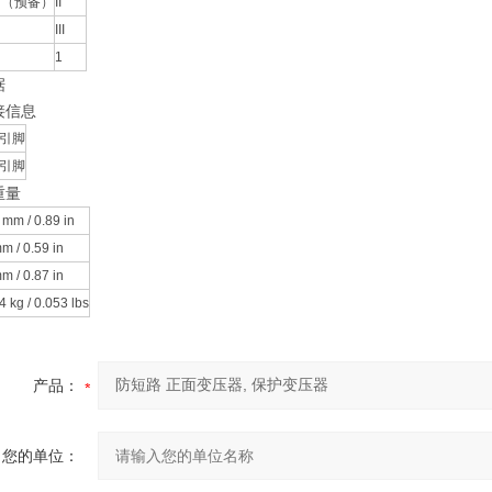
 （预备）
II
III
1
据
接信息
引脚
引脚
重量
 mm / 0.89 in
m / 0.59 in
m / 0.87 in
4 kg / 0.053 lbs
产品：
您的单位：