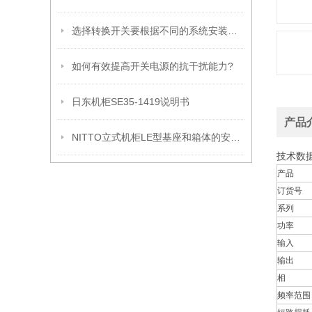
选择转换开关要根据不同的系统安装类型
如何有效提高开关电源的抗干扰能力?
日东机柜SE35-1419说明书
产品
NITTO立式机柜LE型基座和箱体的安装方法
技术数
产品
订货号
系列
功率
输入
输出
相
频率范围