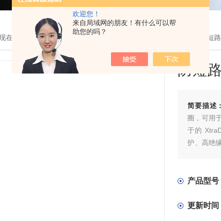
欢迎您！
来自局域网的朋友！有什么可以帮
助您的吗？
现在的位置：
首页
>
产品展示
> >
出口认证变压器
> AVB 0,35/2/9
防短路
简要描述
圈，可用
于的 Xt
护、高绝缘值
安全隔离变
并联连接›
产品型号
更新时间