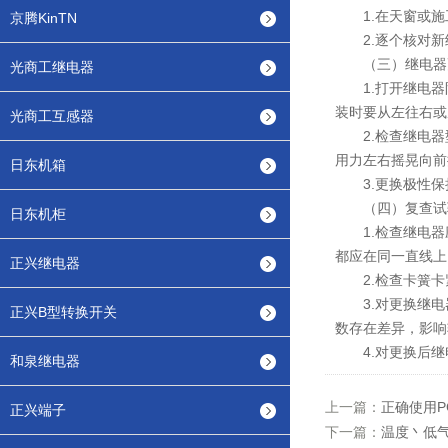
1.在天窗或施
京腾KinTN
2.逐个核对新
（三）继电器
光商工继电器
1.打开继电器
装时要从左往右或
光商工互感器
2.检查继电器
用力左右摇晃向前
日东机箱
3.更换极性保
（四）复查试
日东机柜
1.检查继电器
都应在同一直线上
正兴继电器
2.检查卡簧卡
3.对更换继电
正兴B型转换开关
数存在差异，影响
4.对更换后继
和泉继电器
上一篇：
正确使用P
正兴端子
下一篇：
温度丶低