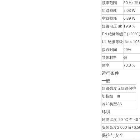
频率范围
50 Hz 至 
短路损耗
2.03 W
空载损耗
0.89 W
短路电压 uk
19.9 %
EN 绝缘等级
E (120°C
UL 绝缘等级
class 105
接通时间
99%
导体材料
铜
效率
73.3 %
运行条件
一般
短路强度
无短路保护
切换组
IIi
冷却类型
AN
环境
环境温度
-20 °C 至 40 °
安装高度
2,000 m / 6,56
保护与安全