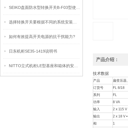
SEIKO盘面防水型转换开关B-F03型使用注意事项
选择转换开关要根据不同的系统安装类型
如何有效提高开关电源的抗干扰能力?
日东机柜SE35-1419说明书
产品介绍：
NITTO立式机柜LE型基座和箱体的安装方法
技术数据
产品
扁变压器,
订货号
FL 8/18
系列
FL
功率
8 VA
输入
2 x 115 V
输出
2 x 18 V 
相
1