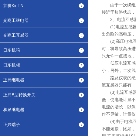
由于一次绕组与二
京腾KinTN
接近于短路状态，
2、电流互感器
光商工继电器
(1)电流互感器
出危险的高电压，
光商工互感器
(2)高压电流互
时，将导致高压进
日东机箱
只允许一点接地，
低压电流互感器
日东机柜
小，另外，二次线
路及仪表的绝缘能
正兴继电器
流互感器只能有一
(3)电流互感器
正兴B型转换开关
低，使电能计量不
电流的增长，以保
和泉继电器
作不灵敏，计量仪
(4)由于电流互
正兴端子
不能短接，比如，某电