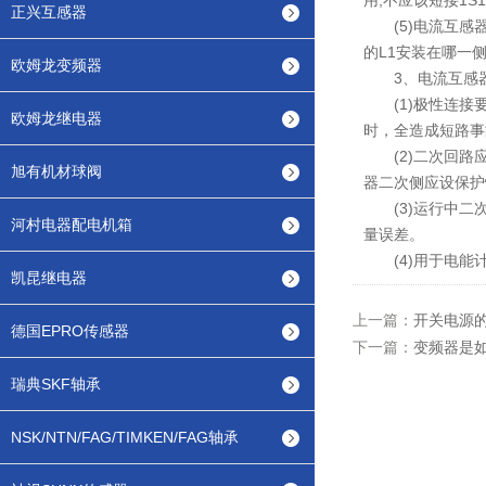
用,不应该短接1S
正兴互感器
(5)电流互感器
的L1安装在哪一
欧姆龙变频器
3、电流互感器
(1)极性连接要
欧姆龙继电器
时，全造成短路事
(2)二次回路应
旭有机材球阀
器二次侧应设保护
(3)运行中二次
河村电器配电机箱
量误差。
(4)用于电能计
凯昆继电器
上一篇：
开关电源
德国EPRO传感器
下一篇：
变频器是
瑞典SKF轴承
NSK/NTN/FAG/TIMKEN/FAG轴承