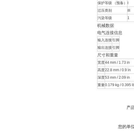
保护等级 （预备）
I
过压类别
III
污染等级
1
机械数据
电气连接信息
输入连接
引脚
输出连接
引脚
尺寸和重量
宽度
44 mm / 1.73 in
高度
22.8 mm / 0.9 in
深度
53 mm / 2.09 in
重量
0.179 kg / 0.395 l
产
您的单