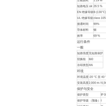
空载损耗
1.19 W
短路电压 uk
26.5 %
EN 绝缘等级
B (130°C
UL 绝缘等级
class 105
接通时间
99%
导体材料
铜
效率
69 %
运行条件
一般
短路强度
无短路保护
切换组
IIii0
冷却类型
AN
环境
环境温度
-20 °C 至 40 °
安装高度
2,000 m / 6,56
保护与安全
保护类型
IP 
保护等级 （预备）
I