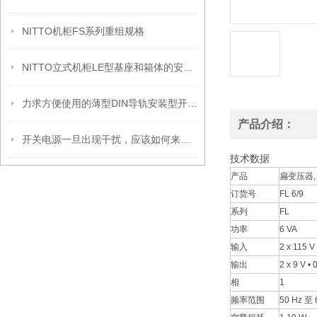
NITTO机柜FS系列重组规格
NITTO立式机柜LE型基座和箱体的安装方法
力求方便使用的薄型DIN导轨安装型开关电源新上市
产品介绍：
开关电源一旦出现干扰，应该如何来解决？
技术数据
产品
扁变压器,
订货号
FL 6/9
系列
FL
功率
6 VA
输入
2 x 115 V
输出
2 x 9 V •
相
1
频率范围
50 Hz 至 