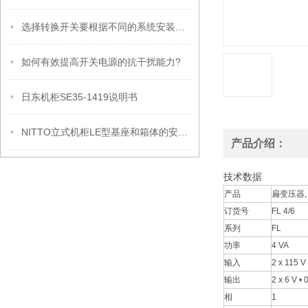
选择转换开关要根据不同的系统安装类型
如何有效提高开关电源的抗干扰能力?
日东机柜SE35-1419说明书
NITTO立式机柜LE型基座和箱体的安装方法
产品介绍：
技术数据
产品
扁变压器,
订货号
FL 4/6
系列
FL
功率
4 VA
输入
2 x 115 V
输出
2 x 6 V •
相
1