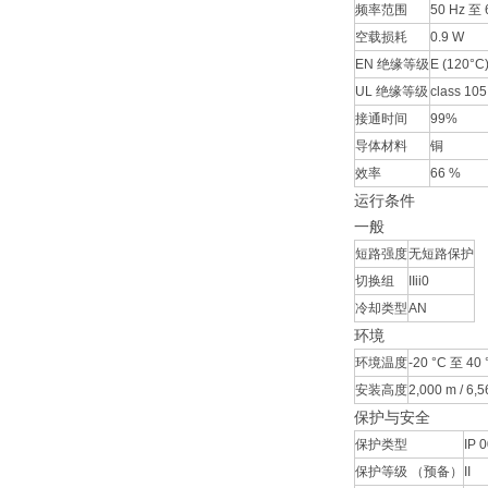
频率范围
50 Hz 至 
空载损耗
0.9 W
EN 绝缘等级
E (120°C
UL 绝缘等级
class 105
接通时间
99%
导体材料
铜
效率
66 %
运行条件
一般
短路强度
无短路保护
切换组
IIii0
冷却类型
AN
环境
环境温度
-20 °C 至 40 °
安装高度
2,000 m / 6,56
保护与安全
保护类型
IP 
保护等级 （预备）
II