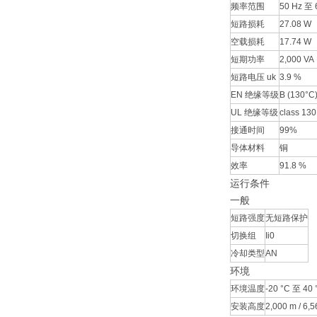
频率范围
50 Hz 至 
短路损耗
27.08 W
空载损耗
17.74 W
短期功率
2,000 VA
短路电压 uk
3.9 %
EN 绝缘等级
B (130°C
UL 绝缘等级
class 130
接通时间
99%
导体材料
铜
效率
91.8 %
运行条件
一般
短路强度
无短路保护
切换组
Ii0
冷却类型
AN
环境
环境温度
-20 °C 至 40 °
安装高度
2,000 m / 6,56