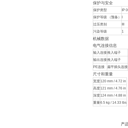
保护与安全
保护类型
IP 
保护等级 （预备）
I
过压类别
III
污染等级
1
机械数据
电气连接信息
输入连接
推入端子
输出连接
推入端子
PE连接
扁平插头连接
尺寸和重量
宽度
120 mm / 4.72 in
高度
121 mm / 4.76 in
深度
124 mm / 4.88 in
重量
6.5 kg / 14.33 lbs
产