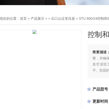
现在的位置：
首页
>
产品展示
> >
出口认证变压器
> STU 800/24控
控制
简要描述
整，并确保
真空浸渍
平。坚固的
合 EN (IE
离变压器›
的设计概念
产品型号
防触摸保
更新时间