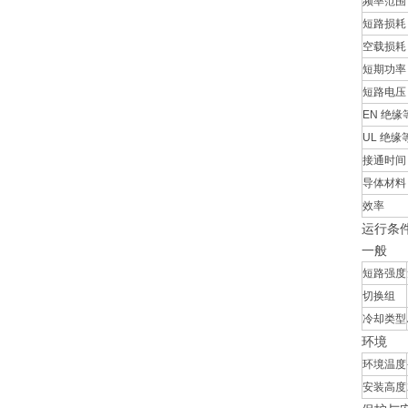
频率范围
短路损耗
空载损耗
短期功率
短路电压 
EN 绝缘
UL 绝缘
接通时间
导体材料
效率
运行条
一般
短路强度
切换组
冷却类型
环境
环境温度
安装高度