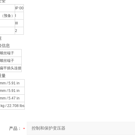
安全
IP 00
 （预备）
I
III
2
据
接信息
螺丝端子
螺丝端子
扁平插头连接
重量
mm / 5.91 in
mm / 5.91 in
mm / 5.47 in
 kg / 22.708 lbs
产品：