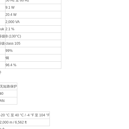
50 Hz 至 60 Hz
9.1 W
20.4 W
2,000 VA
uk
2.1 %
等级
B (130°C)
等级
class 105
99%
铜
96.4 %
件
无短路保护
Ii0
AN
-20 °C 至 40 °C / -4 °F 至 104 °F
2,000 m / 6,562 ft