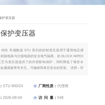
制和保护变压器
和保护变压器
：
特性 常规数据 STU 系列的控制变压器用于通用电压调
初级电路与次级电路的安全电气隔离。的 BLOCK IMPEX
工艺为变压器提供了的外部影响保护，同时降低了噪音水
金属底板带有长孔，可确保简单且安全的安装。 优势 › 符
C) 61558-2-2 和 EN (IEC) 61558-2-6 标准的控制和安全隔
 由于降低了浪涌电流，具有非常好的启动性能› 通过紧凑
实现高功率密度› 根据 UVV BGV A3 标准，接线端子具备
：
STU 800/24
厂商性质：
代理商
护
：
2026-08-04
访 问 量：
548