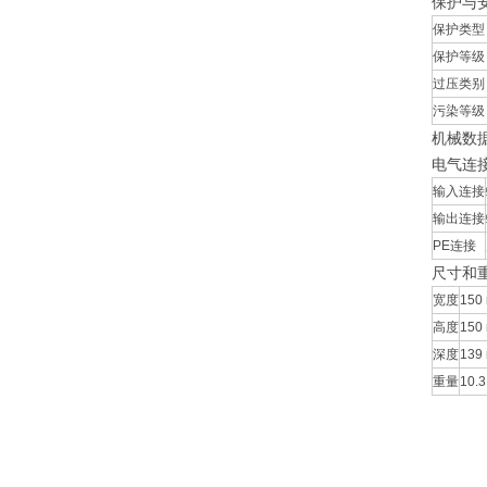
保护与
保护类型
保护等级
过压类别
污染等级
机械数
电气连
输入连接
输出连接
PE连接
尺寸和
宽度
150 
高度
150 
深度
139 
重量
10.3