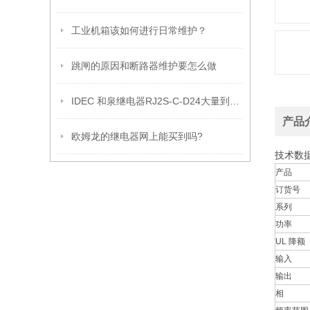
工业机箱该如何进行日常维护？
跳闸的原因和断路器维护要怎么做
IDEC 和泉继电器RJ2S-C-D24大量到货 *现货!
产品
欧姆龙的继电器网上能买到吗?
技术数
产品
订货号
系列
功率
UL 降额
输入
输出
相