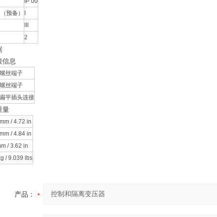
IP 00
 （预备）
I
III
2
据
接信息
螺丝端子
螺丝端子
扁平插头连接
重量
mm / 4.72 in
mm / 4.84 in
m / 3.62 in
kg / 9.039 lbs
产品：