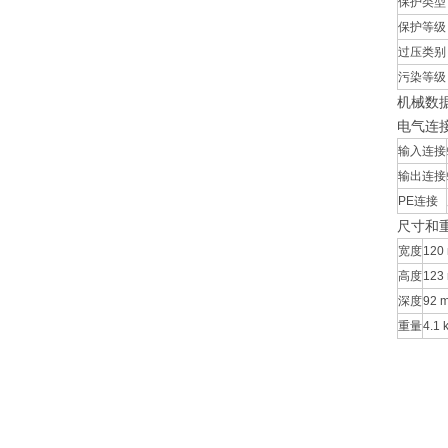
保护类型
保护等级
过压类别
污染等级
机械数
电气连
输入连接
输出连接
PE连接
尺寸和
宽度
120 
高度
123 
深度
92 m
重量
4.1 