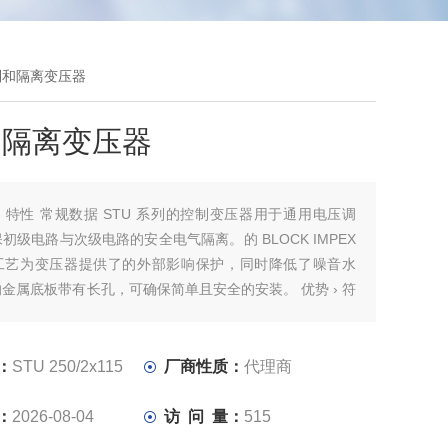
5控制和隔离变压器
和隔离变压器
：
特性 常规数据 STU 系列的控制变压器用于通用电压调
初级电路与次级电路的安全电气隔离。的 BLOCK IMPEX
工艺为变压器提供了的外部影响保护，同时降低了噪音水
金属底板带有长孔，可确保简单且安全的安装。 优势 › 符
C) 61558-2-2 和 EN (IEC) 61558-2-4 标准的控制和隔离变
于降低了浪涌电流，具有非常好的启动性能› 通过紧凑的设
高功率密度› 根据 UVV BGV A3 标准，接线端子具备防触
：
STU 250/2x115
厂商性质：
代理商
：
2026-08-04
访 问 量：
515