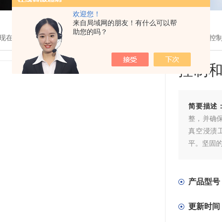
欢迎您！
来自局域网的朋友！有什么可以帮
助您的吗？
现在的位置：
首页
>
产品展示
> >
出口认证变压器
> STU 250/2x11
控制
简要描述
整，并确保
真空浸渍
平。坚固的
合 EN (IE
压器› 由
计概念实现
产品型号
摸保护
更新时间