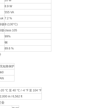
20 W
8.9 W
555 VA
uk
7.2 %
等级
B (130°C)
等级
class 105
99%
铜
89.6 %
件
无短路保护
Iii0
AN
-20 °C 至 40 °C / -4 °F 至 104 °F
2,000 m / 6,562 ft
安全