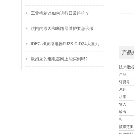
工业机箱该如何进行日常维护？
跳闸的原因和断路器维护要怎么做
IDEC 和泉继电器RJ2S-C-D24大量到货 *现货!
产品
欧姆龙的继电器网上能买到吗?
技术数
产品
订货号
系列
功率
输入
输出
相
频率范围