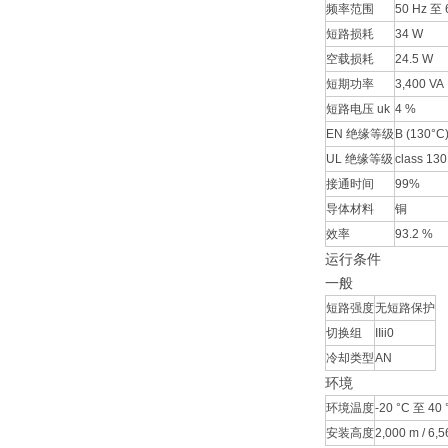
频率范围
50 Hz 至 
短路损耗
34 W
空载损耗
24.5 W
短期功率
3,400 VA
短路电压 uk
4 %
EN 绝缘等级
B (130°C
UL 绝缘等级
class 130
接通时间
99%
导体材料
铜
效率
93.2 %
运行条件
一般
短路强度
无短路保护
切换组
IIii0
冷却类型
AN
环境
环境温度
-20 °C 至 40 °
安装高度
2,000 m / 6,56