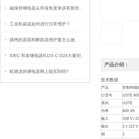
磁保持继电器从环保角度来讲有那些优缺点?
工业机箱该如何进行日常维护？
跳闸的原因和断路器维护要怎么做
IDEC 和泉继电器RJ2S-C-D24大量到货 *现货!
产品介绍：
欧姆龙的继电器网上能买到吗?
技术数据
产品
控制和隔
订货号
USTE 800
系列
USTE
功率
800 VA
输入
208 V / 23
输出
2 x 115 V
相
1