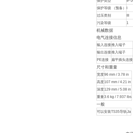
保护类型
IP 
保护等级 （预备）
I
过压类别
III
污染等级
1
机械数据
电气连接信息
输入连接
推入端子
输出连接
推入端子
PE连接
扁平插头连接
尺寸和重量
宽度
96 mm / 3.78 in
高度
107 mm / 4.21 in
深度
129 mm / 5.08 in
重量
3.6 kg / 7.937 lbs
一般
可以安装TS35导轨
Ja