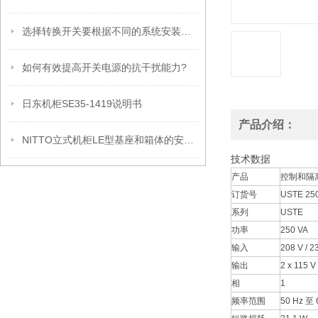
选择转换开关要根据不同的系统安装类型
如何有效提高开关电源的抗干扰能力?
日东机柜SE35-1419说明书
产品介绍：
NITTO立式机柜LE型基座和箱体的安装方法
技术数据
产品
控制和隔
订货号
USTE 250
系列
USTE
功率
250 VA
输入
208 V / 23
输出
2 x 115 V
相
1
频率范围
50 Hz 至 