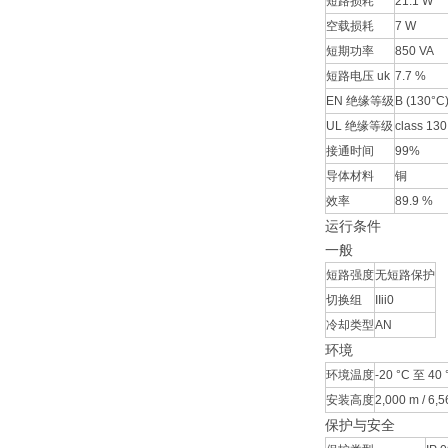
短路损耗
21.1 W
空载损耗
7 W
短期功率
850 VA
短路电压 uk
7.7 %
EN 绝缘等级
B (130°C
UL 绝缘等级
class 130
接通时间
99%
导体材料
铜
效率
89.9 %
运行条件
一般
短路强度
无短路保护
切换组
IIii0
冷却类型
AN
环境
环境温度
-20 °C 至 40 °
安装高度
2,000 m / 6,56
保护与安全