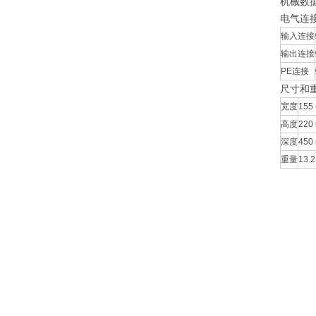
机械数
电气连
输入连接
输出连接
PE连接
尺寸和
宽度
155 
高度
220 
深度
450 
重量
13.2