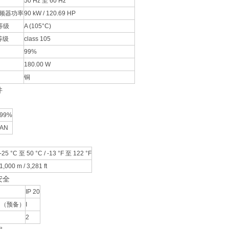
50 Hz 至 60 Hz
频器功率
90 kW / 120.69 HP
等级
A (105°C)
等级
class 105
99%
180.00 W
铜
件
99%
AN
-25 °C 至 50 °C / -13 °F 至 122 °F
1,000 m / 3,281 ft
安全
IP 20
 （预备）
I
2