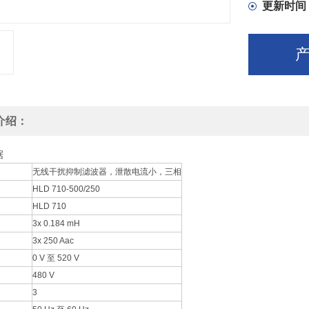
更新时间
介绍：
据
无线干扰抑制滤波器，泄散电流小，三相
HLD 710-500/250
HLD 710
3x 0.184 mH
3x 250 Aac
0 V 至 520 V
480 V
3