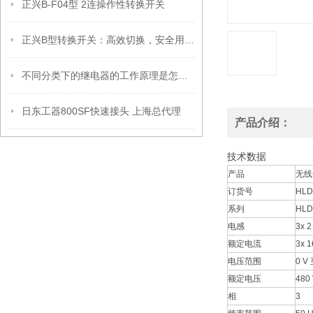
正兴B-F04型 2连操作性转换开关
正兴B型转换开关：高效切换，安全用电新选择
不同分类下的继电器的工作原理是怎样的
日东工器800SF快速接头 上海总代理
产品介绍：
技术数据
产品
无线
订货号
HLD
系列
HLD
电感
3x 
额定电流
3x 1
电压范围
0 V 
额定电压
480
相
3