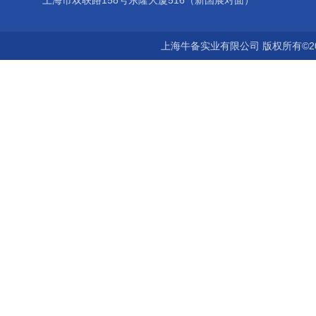
上海市双联路158号东隆大厦516（新国展对面）
上海牛备实业有限公司 版权所有©2