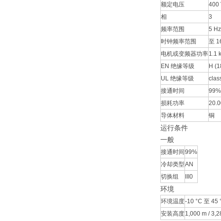
额定电压
400
相
3
频率范围
5 Hz
时钟频率范围
至 1
电机或变频器功率
1.1 
EN 绝缘等级
H (1
UL 绝缘等级
clas
接通时间
99%
损耗功率
20.
导体材料
铜
运行条件
一般
接通时间
99%
冷却类型
AN
切换组
III0
环境
环境温度
-10 °C 至 45 
安装高度
1,000 m / 3,28