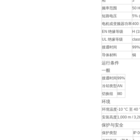
相
3
频率范围
50 
短路电压
5% 
电机或变频器功率
400 
EN 绝缘等级
H (1
UL 绝缘等级
clas
接通时间
99%
导体材料
铜
运行条件
一般
接通时间
99%
冷却类型
AN
切换组
III0
环境
环境温度
-10 °C 至 40 
安装高度
1,000 m / 3,28
保护与安全
保护类型
IP 