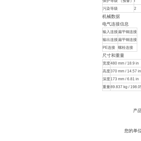
保护等级 （预备）
I
污染等级
2
机械数据
电气连接信息
输入连接
扁平铜连接
输出连接
扁平铜连接
PE连接
螺栓连接
尺寸和重量
宽度
480 mm / 18.9 in
高度
370 mm / 14.57 in
深度
173 mm / 6.81 in
重量
89.837 kg / 198.0
产
您的单