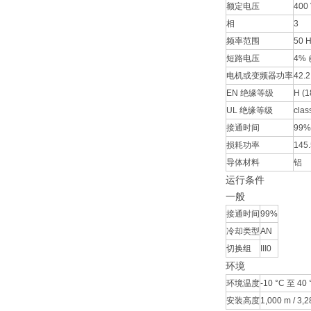
额定电压
400
相
3
频率范围
50 
短路电压
4% 
电机或变频器功率
42.2
EN 绝缘等级
H (1
UL 绝缘等级
clas
接通时间
99%
损耗功率
145
导体材料
铝
运行条件
一般
接通时间
99%
冷却类型
AN
切换组
III0
环境
环境温度
-10 °C 至 40 
安装高度
1,000 m / 3,28