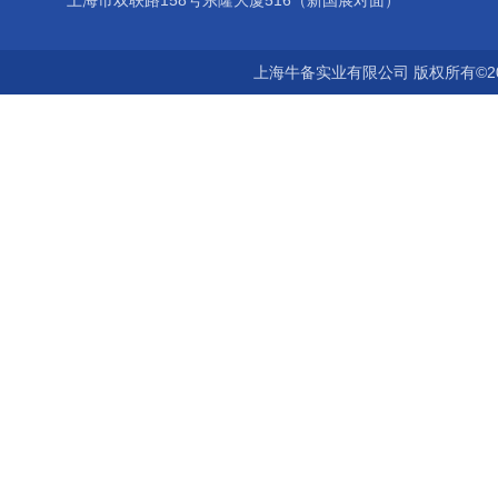
上海市双联路158号东隆大厦516（新国展对面）
上海牛备实业有限公司 版权所有©2