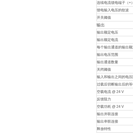
连续电流馈电端子（+
馈电输入电压的纹波
开关阈值
输出
输出额定电压
输出额定电流
每个输出通道的输出额
输出电压范围
输出通道数量
关闭阈值
输入和输出之间的电压
过载后切断输出后的等
空载电流 @ 24 V
反馈阻力
空载功耗 @ 24 V
输出并联连接
输出串联连接
释放特性