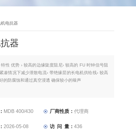
30电机电抗器
电抗器
：
特性 优势 › 较高的边缘陡度阻尼› 较高的 FU 时钟信号阻
构紧凑情况下减少泄散电流› 带绝缘层的长电机供给线› 较高
良好的防腐蚀和通过真空浸透 确保较小的噪声
：
MDB 400/430
厂商性质：
代理商
：
2026-05-08
访 问 量：
436