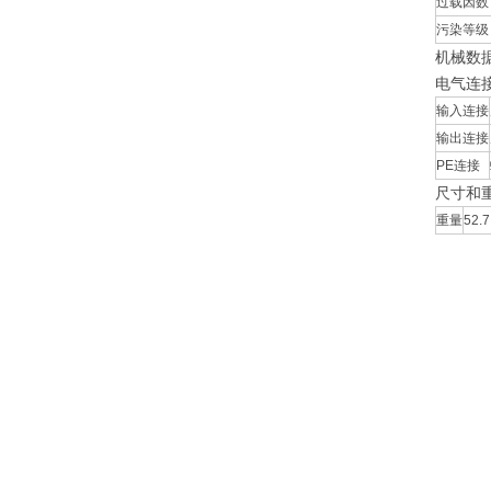
过载因数
污染等级
机械数
电气连
输入连接
输出连接
PE连接
尺寸和
重量
52.7