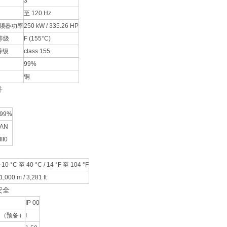
3
至 120 Hz
频器功率
250 kW / 335.26 HP
等级
F (155°C)
等级
class 155
99%
铜
件
99%
AN
III0
-10 °C 至 40 °C / 14 °F 至 104 °F
1,000 m / 3,281 ft
安全
IP 00
 （预备）
I