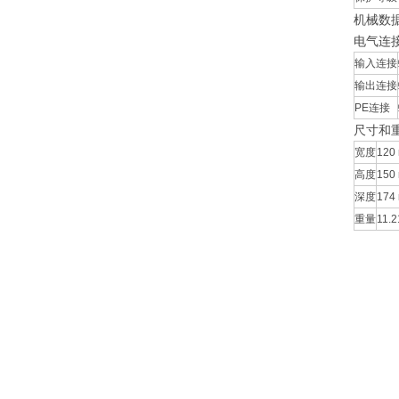
机械数
电气连
输入连接
输出连接
PE连接
尺寸和
宽度
120 
高度
150 
深度
174 
重量
11.2