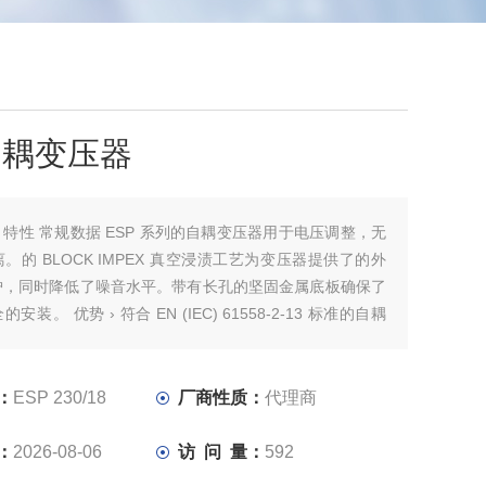
自耦变压器
：
特性 常规数据 ESP 系列的自耦变压器用于电压调整，无
。的 BLOCK IMPEX 真空浸渍工艺为变压器提供了的外
护，同时降低了噪音水平。带有长孔的坚固金属底板确保了
安装。 优势 › 符合 EN (IEC) 61558-2-13 标准的自耦
 与其他带分离绕组的变压器类型相比，重量显著减轻，结构
常高的效率› 根据 UVV BGV A3 标准，接线端子具备防触
：
ESP 230/18
厂商性质：
代理商
：
2026-08-06
访 问 量：
592