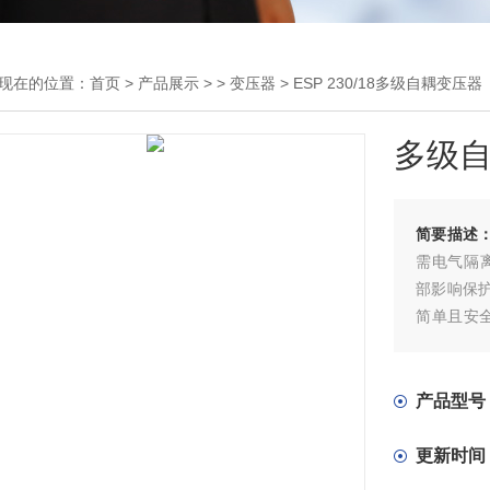
现在的位置：
首页
>
产品展示
> >
变压器
> ESP 230/18多级自耦变压器
多级
简要描述
需电气隔离
部影响保
简单且安全的
变压器›
更紧凑› 非
摸保护
产品型号
更新时间