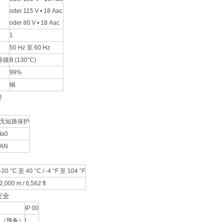
oder 115 V • 18 Aac
oder 80 V • 18 Aac
1
50 Hz 至 60 Hz
等级
B (130°C)
99%
铜
件
无短路保护
Ia0
AN
-20 °C 至 40 °C / -4 °F 至 104 °F
2,000 m / 6,562 ft
安全
IP 00
 （预备）
I