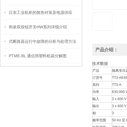
日东工业机柜的散热对策及电源供应
和泉双按钮开关HW系列详细介绍
式断路器运行中故障的分析与处理方法
产品介绍：
PTME-BL 通信用塑料机箱分解图
技术数据
产品
隔离变压
订货号
TT3-A630
系列
TT3-A
功率
630,000 
输入
3 x 400 V
输出
3 x 400 V
相
3
频率范围
50 Hz 至 