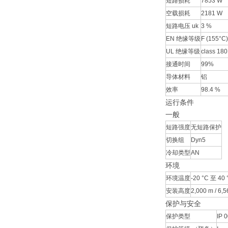
短路损耗
7853 W
空载损耗
2181 W
短路电压 uk
3 %
EN 绝缘等级
F (155°C)
UL 绝缘等级
class 180
接通时间
99%
导体材料
铝
效率
98.4 %
运行条件
一般
短路强度
无短路保护
切换组
Dyn5
冷却类型
AN
环境
环境温度
-20 °C 至 40 °
安装高度
2,000 m / 6,56
保护与安全
保护类型
IP 