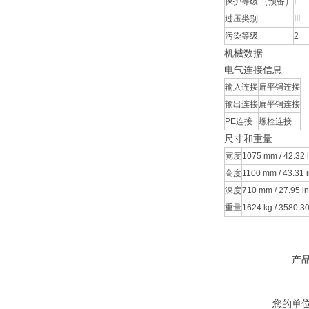
保护等级 （预备）
I
过压类别
III
污染等级
2
机械数据
电气连接信息
输入连接
扁平铜连接
输出连接
扁平铜连接
PE连接
螺栓连接
尺寸和重量
宽度
1075 mm / 42.32 
高度
1100 mm / 43.31 
深度
710 mm / 27.95 in
重量
1624 kg / 3580.30
产
您的单