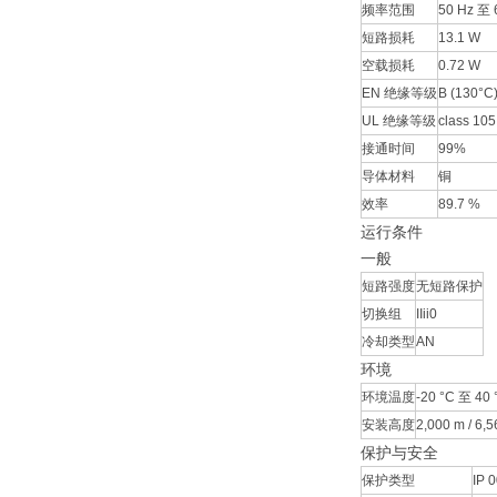
频率范围
50 Hz 至 
短路损耗
13.1 W
空载损耗
0.72 W
EN 绝缘等级
B (130°C
UL 绝缘等级
class 105
接通时间
99%
导体材料
铜
效率
89.7 %
运行条件
一般
短路强度
无短路保护
切换组
IIii0
冷却类型
AN
环境
环境温度
-20 °C 至 40 °
安装高度
2,000 m / 6,56
保护与安全
保护类型
IP 