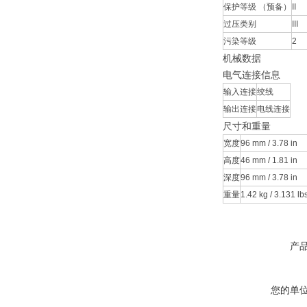
保护等级 （预备）
II
过压类别
III
污染等级
2
机械数据
电气连接信息
输入连接
绞线
输出连接
电线连接
尺寸和重量
宽度
96 mm / 3.78 in
高度
46 mm / 1.81 in
深度
96 mm / 3.78 in
重量
1.42 kg / 3.131 lb
产
您的单