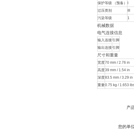
保护等级 （预备）
I
过压类别
III
污染等级
1
机械数据
电气连接信息
输入连接
引脚
输出连接
引脚
尺寸和重量
宽度
70 mm / 2.76 in
高度
39 mm / 1.54 in
深度
83.5 mm / 3.29 in
重量
0.75 kg / 1.653 lb
产
您的单