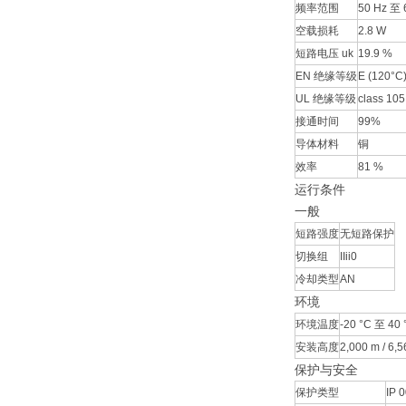
频率范围
50 Hz 至 
空载损耗
2.8 W
短路电压 uk
19.9 %
EN 绝缘等级
E (120°C
UL 绝缘等级
class 105
接通时间
99%
导体材料
铜
效率
81 %
运行条件
一般
短路强度
无短路保护
切换组
IIii0
冷却类型
AN
环境
环境温度
-20 °C 至 40 °
安装高度
2,000 m / 6,56
保护与安全
保护类型
IP 