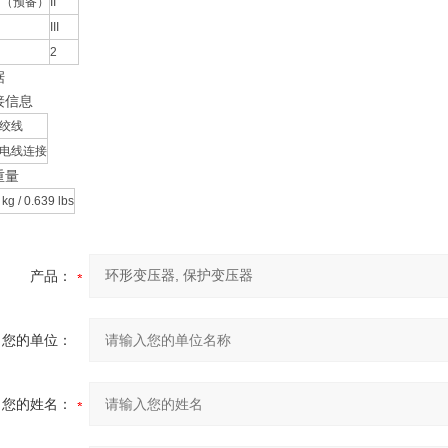
 （预备）
II
III
2
据
接信息
绞线
电线连接
重量
 kg / 0.639 lbs
产品：
您的单位：
您的姓名：