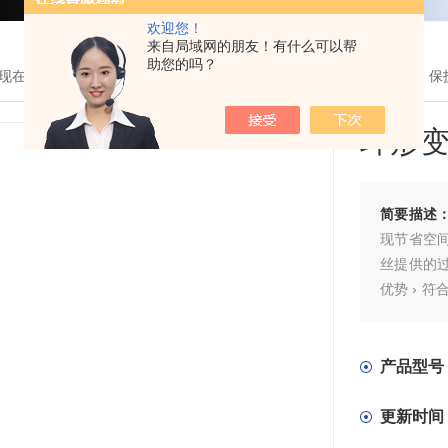
欢迎您！
来自局域网的朋友！有什么可以帮
助您的吗？
现在的位置：
首页
>
产品展示
> >
变压器
> RTE 15/2x15环形变压器,
环形变
简要描述
现节省空
丝提供的
优势 › 符合
可用于串联
度性能› 
产品型号
更新时间