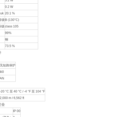
5.2 W
0.2 W
uk
20.1 %
等级
B (130°C)
等级
class 105
99%
铜
73.5 %
件
无短路保护
Iii0
AN
-20 °C 至 40 °C / -4 °F 至 104 °F
2,000 m / 6,562 ft
安全
IP 00