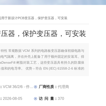
号 - 不适用于新设计PCB变压器，保护变压器，可安装
变压器，保护变压器，可安装
：
特性 常规数据 VCM 系列的电路板变压器确保初级电路与
的电气隔离，并在外壳上配备了用于额外固定的安装耳。得
raDenseFill 树脂封装工艺，这些变压器具有持久的防腐保
和的电导率。 优势 › 符合 EN (IEC) 61558-2-6 标准的
压器› 最小尺寸，性能› 配备双输出线圈，可用于串联或
 自熄封装材料
：
VCM 36/2/6 - 停产型号 - 不适用于新设计
厂商性质：
代理商
：
2026-08-05
访 问 量：
370