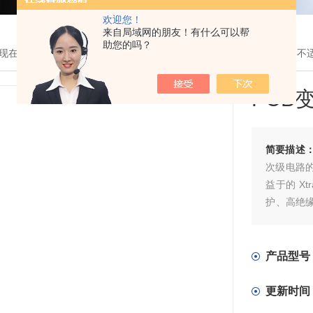
欢迎您！
来自局域网的朋友！有什么可以帮
助您的吗？
现在的位置：
首页
>
产品展示
> >
变压器
> VCM 36/2/6 - 停产型
PCB
简要描述
次级电路
益于的 Xt
护、高绝缘值
安全隔离变
并联连接›
产品型号
更新时间