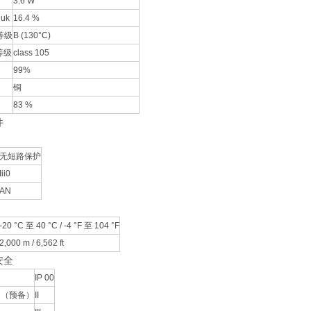
3.6 W
uk
16.4 %
等级
B (130°C)
等级
class 105
99%
铜
83 %
件
无短路保护
Iii0
AN
-20 °C 至 40 °C / -4 °F 至 104 °F
2,000 m / 6,562 ft
安全
IP 00
 （预备）
II