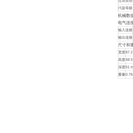
过压类别
污染等级
机械数
电气连
输入连接
输出连接
尺寸和
宽度
87.2
高度
48.5
深度
61 m
重量
0.76