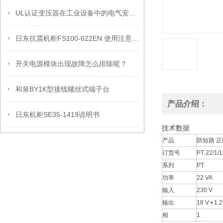
UL认证变压器在工业设备中的电气安全设计与安装要点
日东抗震机柜FS100-622EN 使用注意事项
开关电源模块出现故障怎么排除呢？
和泉BY1K型接线螺丝式端子台
产品介绍：
日东机柜SE35-1419说明书
技术数据
产品
防短路 正
订货号
PT 22/1/
系列
PT
功率
22 VA
输入
230 V
输出
18 V • 1.
相
1