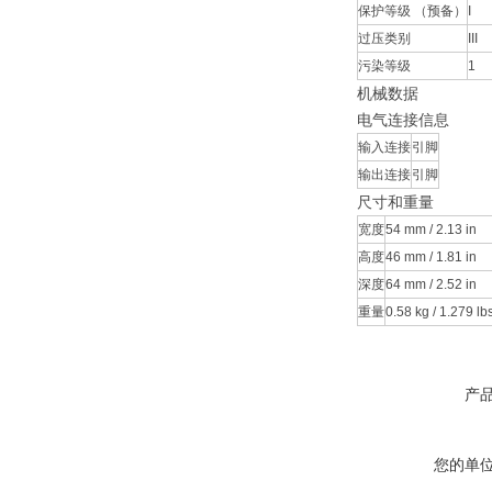
保护等级 （预备）
I
过压类别
III
污染等级
1
机械数据
电气连接信息
输入连接
引脚
输出连接
引脚
尺寸和重量
宽度
54 mm / 2.13 in
高度
46 mm / 1.81 in
深度
64 mm / 2.52 in
重量
0.58 kg / 1.279 lb
产
您的单