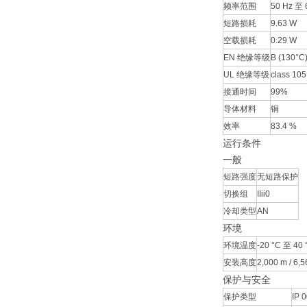
频率范围
50 Hz 至 
短路损耗
9.63 W
空载损耗
0.29 W
EN 绝缘等级
B (130°C
UL 绝缘等级
class 105
接通时间
99%
导体材料
铜
效率
83.4 %
运行条件
一般
短路强度
无短路保护
切换组
IIii0
冷却类型
AN
环境
环境温度
-20 °C 至 40 °
安装高度
2,000 m / 6,56
保护与安全
保护类型
IP 