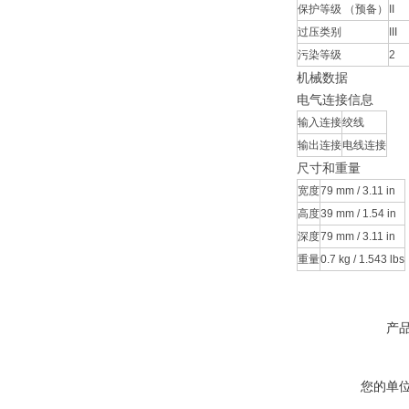
保护等级 （预备）
II
过压类别
III
污染等级
2
机械数据
电气连接信息
输入连接
绞线
输出连接
电线连接
尺寸和重量
宽度
79 mm / 3.11 in
高度
39 mm / 1.54 in
深度
79 mm / 3.11 in
重量
0.7 kg / 1.543 lbs
产
您的单