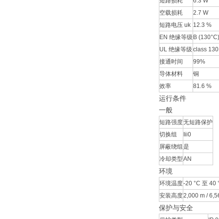
短路损耗
6.3 W
空载损耗
2.7 W
短路电压 uk
12.3 %
EN 绝缘等级
B (130°C
UL 绝缘等级
class 130
接通时间
99%
导体材料
铜
效率
81.6 %
运行条件
一般
短路强度
无短路保护
切换组
Iii0
屏蔽绕组
是
冷却类型
AN
环境
环境温度
-20 °C 至 40 °
安装高度
2,000 m / 6,56
保护与安全