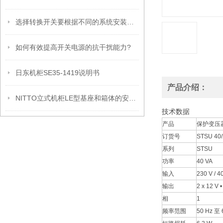
选择转换开关要根据不同的系统安装类型
如何有效提高开关电源的抗干扰能力?
日东机柜SE35-1419说明书
产品介绍：
NITTO立式机柜LE型基座和箱体的安装方法
技术数据
产品
保护变压
订货号
STSU 40/
系列
STSU
功率
40 VA
输入
230 V / 4
输出
2 x 12 V 
相
1
频率范围
50 Hz 至 