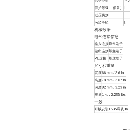
保护类型
IP 
保护等级 （预备）
I
过压类别
III
污染等级
1
机械数据
电气连接信息
输入连接
螺丝端子
输出连接
螺丝端子
PE连接
螺丝端子
尺寸和重量
宽度
66 mm / 2.6 in
高度
78 mm / 3.07 in
深度
82 mm / 3.23 in
重量
1 kg / 2.205 lbs
一般
可以安装TS35导轨
Ja