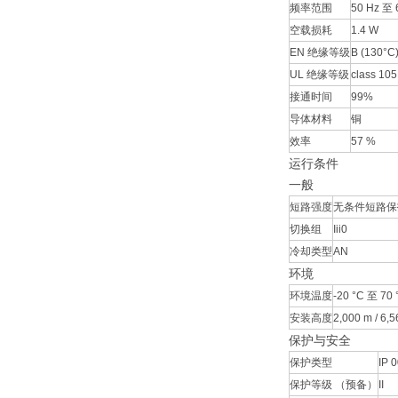
频率范围
50 Hz 至 
空载损耗
1.4 W
EN 绝缘等级
B (130°C
UL 绝缘等级
class 105
接通时间
99%
导体材料
铜
效率
57 %
运行条件
一般
短路强度
无条件短路保
切换组
Iii0
冷却类型
AN
环境
环境温度
-20 °C 至 70 °
安装高度
2,000 m / 6,56
保护与安全
保护类型
IP 
保护等级 （预备）
II