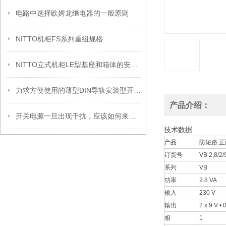
电路中选择欧姆龙继电器的一般原则
NITTO机柜FS系列重组规格
NITTO立式机柜LE型基座和箱体的安装方法
力求方便使用的薄型DIN导轨安装型开关电源新上市
产品介绍：
开关电源一旦出现干扰，应该如何来解决？
技术数据
产品
防短路 正
订货号
VB 2,8/2/
系列
VB
功率
2.8 VA
输入
230 V
输出
2 x 9 V •
相
1