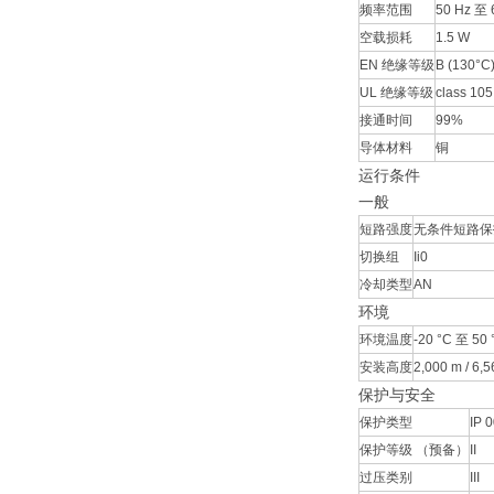
频率范围
50 Hz 至 
空载损耗
1.5 W
EN 绝缘等级
B (130°C
UL 绝缘等级
class 105
接通时间
99%
导体材料
铜
运行条件
一般
短路强度
无条件短路保
切换组
Ii0
冷却类型
AN
环境
环境温度
-20 °C 至 50 °
安装高度
2,000 m / 6,56
保护与安全
保护类型
IP 
保护等级 （预备）
II
过压类别
III