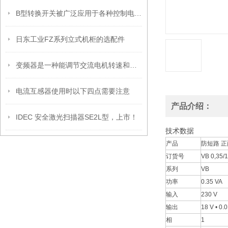
B型转换开关被广泛应用于各种控制电路的转换和切换
日东工业FZ系列立式机柜的选配件
变频器是一种能调节交流电机转速和扭矩的电子设备
电流互感器使用时以下四点需要注意
产品介绍：
IDEC 安全激光扫描器SE2L型，上市！
技术数据
产品
防短路 正
订货号
VB 0,35/1
系列
VB
功率
0.35 VA
输入
230 V
输出
18 V • 0.
相
1