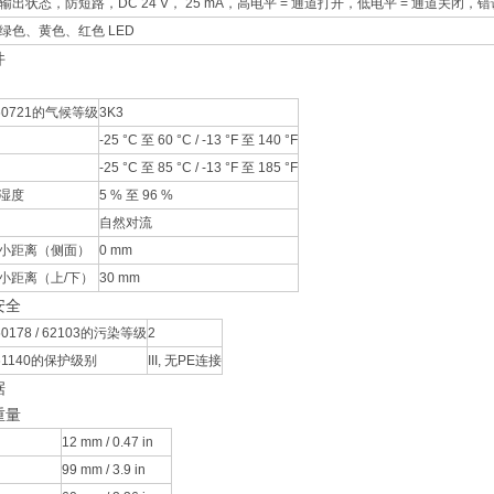
输出状态，防短路，DC 24 V， 25 mA，高电平 = 通道打开，低电平 = 通道关闭，错
绿色、黄色、红色 LED
件
60721的气候等级
3K3
-25 °C 至 60 °C / -13 °F 至 140 °F
-25 °C 至 85 °C / -13 °F 至 185 °F
湿度
5 % 至 96 %
自然对流
小距离（侧面）
0 mm
小距离（上/下）
30 mm
安全
0178 / 62103的污染等级
2
61140的保护级别
III, 无PE连接
据
重量
12 mm / 0.47 in
99 mm / 3.9 in