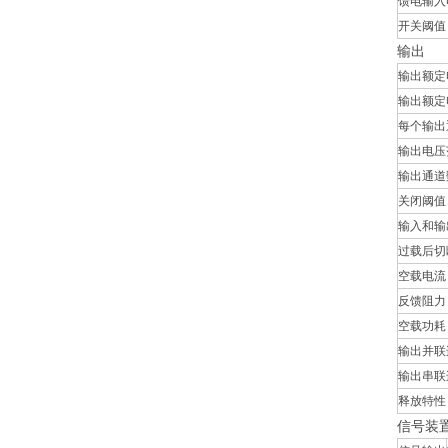
馈电输入
开关阈值
输出
输出额定
输出额定
每个输出
输出电压
输出通道
关闭阈值
输入和输
过载后切
空载电流 @
反馈阻力
空载功耗 @
输出并联
输出串联
释放特性
信号装