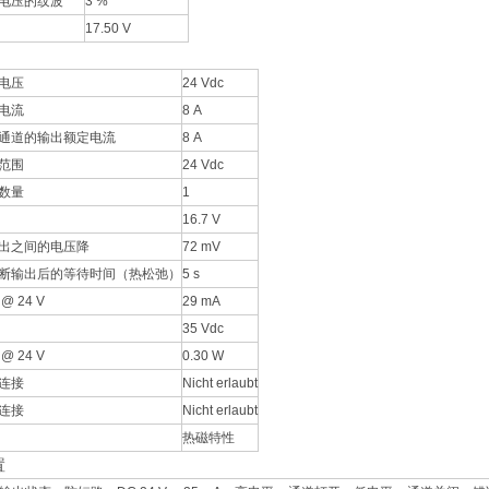
电压的纹波
3 %
17.50 V
电压
24 Vdc
电流
8 A
通道的输出额定电流
8 A
范围
24 Vdc
数量
1
16.7 V
出之间的电压降
72 mV
断输出后的等待时间（热松弛）
5 s
 24 V
29 mA
35 Vdc
 24 V
0.30 W
连接
Nicht erlaubt
连接
Nicht erlaubt
热磁特性
置