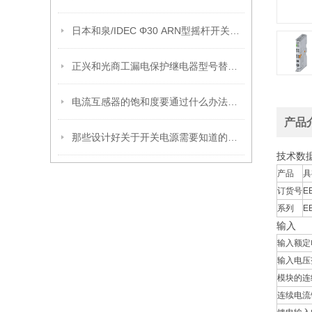
日本和泉/IDEC Φ30 ARN型摇杆开关用标记牌 MLO
正兴和光商工漏电保护继电器型号替换说明
电流互感器的饱和度要通过什么办法确认？
产品
那些设计好关于开关电源需要知道的问题
技术数
产品
具
订货号
EB
系列
E
输入
输入额定
输入电压
模块的连
连续电流