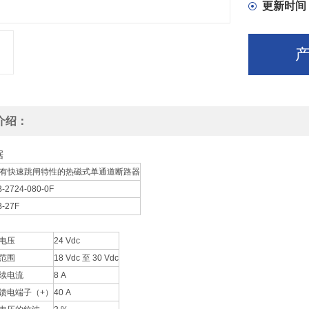
更新时间
介绍：
据
有快速跳闸特性的热磁式单通道断路器
-2724-080-0F
B-27F
电压
24 Vdc
范围
18 Vdc 至 30 Vdc
续电流
8 A
馈电端子（+）
40 A