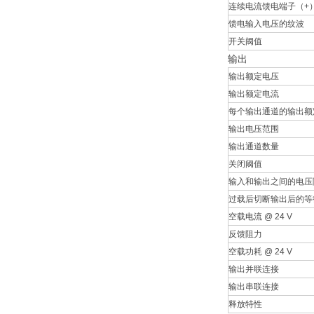
连续电流馈电端子（+
馈电输入电压的纹波
开关阈值
输出
输出额定电压
输出额定电流
每个输出通道的输出额
输出电压范围
输出通道数量
关闭阈值
输入和输出之间的电压
过载后切断输出后的等
空载电流 @ 24 V
反馈阻力
空载功耗 @ 24 V
输出并联连接
输出串联连接
释放特性