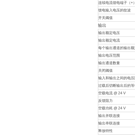
连续电流馈电端子（+
馈电输入电压的纹波
开关阈值
输出
输出额定电压
输出额定电流
每个输出通道的输出额
输出电压范围
输出通道数量
关闭阈值
输入和输出之间的电压
过载后切断输出后的等
空载电流 @ 24 V
反馈阻力
空载功耗 @ 24 V
输出并联连接
输出串联连接
释放特性