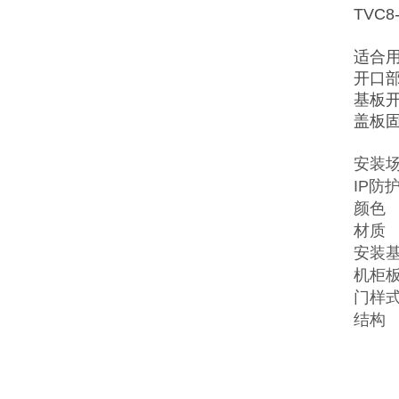
TVC8
适合
开口
基板开
盖板
安装
IP防
颜色
材质
安装
机柜
门样
结构