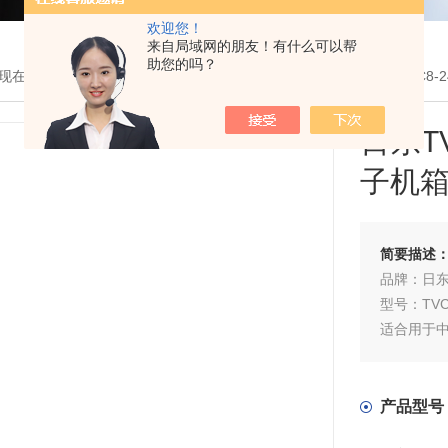
欢迎您！
来自局域网的朋友！有什么可以帮
助您的吗？
现在的位置：
首页
>
产品展示
>
日东机箱
>
日东工业机箱
> 日东TVC8
日东T
子机箱
简要描述
品牌：日东/
型号：TVC
适合用于
开口部周
基板开有用
盖板固定
产品型号