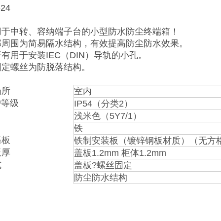
-24
用于中转、容纳端子台的小型防水防尘终端箱！
部周围为简易隔水结构，有效提高防尘防水效果。
有用于安装IEC（DIN）导轨的小孔。
固定螺丝为防脱落结构。
场所
室内
护等级
IP54（分类2）
浅米色（5Y7/1）
铁
基板
铁制安装板（镀锌钢板材质）（无方格压
板厚
盖板1.2mm 柜体1.2mm
式
盖板?螺丝固定
防尘防水结构