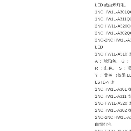
LED 或白炽灯泡。
1NC HW1L-A301Q
1NC HW1L-A311Q
2NO HW1L-A320Q
2NC HW1L-A302Q
2NO-2NC HW1L-A
LED
1NO HW1L-A310
A ： 琥珀色、 G 
R ： 红色、 S ：
Y ： 黄色 （仅限 
LSTD-? ②
1NC HW1L-A301
1NC HW1L-A311 
2NO HW1L-A320 
2NC HW1L-A302 
2NO-2NC HW1L-A
白炽灯泡