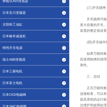
神视SUNX传感器
(三)开关跳闸
日本安川变频器
开关跳闸可能是
太阳铁工油缸
更大容量的开关。
装置的整定值设置
日本椿本减速机
(四)开关操作
明纬开关电源
如果万能转换开
应使用除锈剂清理
瑞士ABB变频器
靠性。
日本三菱电机
三、总结
日本富士电机
正兴万能转换开
连接检查，可以有
日本CKD电磁阀
提高系统的运行效
次维护和故障处理
日本SMC电磁阀