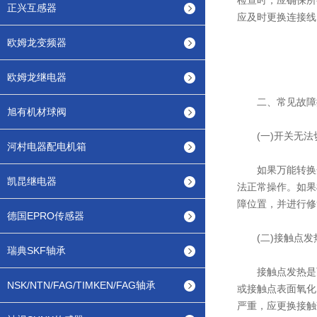
检查时，应确保所
正兴互感器
应及时更换连接线
欧姆龙变频器
欧姆龙继电器
二、常见故障
旭有机材球阀
(一)开关无法
河村电器配电机箱
如果万能转换开
凯昆继电器
法正常操作。如果
障位置，并进行修
德国EPRO传感器
(二)接触点发
瑞典SKF轴承
接触点发热是万
NSK/NTN/FAG/TIMKEN/FAG轴承
或接触点表面氧化
严重，应更换接触