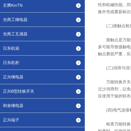
性和机械性能。同
京腾KinTN
换外壳或重新标识
光商工继电器
(二)接触点检
光商工互感器
接触点是万能转
多可能导致接触电
日东机箱
触点磨损严重，应
日东机柜
(三)润滑与清
正兴继电器
万能转换开关的
过少润滑剂，以免
正兴B型转换开关
应使用干燥的软布
和泉继电器
(四)电气连接
正兴端子
检查万能转换开